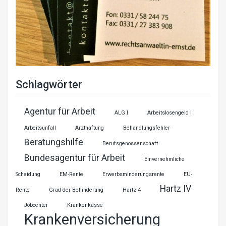
Schlagwörter
Agentur für Arbeit
ALG I
Arbeitslosengeld I
Arbeitsunfall
Arzthaftung
Behandlungsfehler
Beratungshilfe
Berufsgenossenschaft
Bundesagentur für Arbeit
Einvernehmliche
Scheidung
EM-Rente
Erwerbsminderungsrente
EU-
Hartz IV
Rente
Grad der Behinderung
Hartz 4
Jobcenter
Krankenkasse
Krankenversicherung