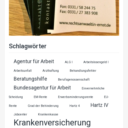
Schlagwörter
Agentur für Arbeit
ALG I
Arbeitslosengeld I
Arbeitsunfall
Arzthaftung
Behandlungsfehler
Beratungshilfe
Berufsgenossenschaft
Bundesagentur für Arbeit
Einvernehmliche
Scheidung
EM-Rente
Erwerbsminderungsrente
EU-
Hartz IV
Rente
Grad der Behinderung
Hartz 4
Jobcenter
Krankenkasse
Krankenversicherung