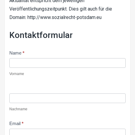
Aktualität entspricht dem jeweiligen
Veröffentlichungszeitpunkt. Dies gilt auch für die
Domain: http://www.sozialrecht-potsdam.eu
Kontaktformular
Contact
Name
*
Us
Vorname
Nachname
Email
*